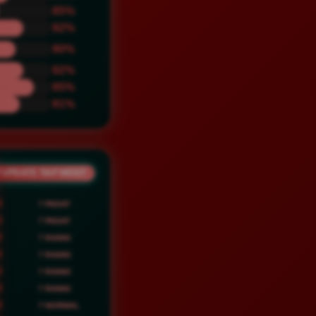
85%
92%
90%
92%
95%
91%
 UPDATE TIAP MENIT
0
? PADAT
0
? PADAT
0
? RAMAI
0
? RAMAI
0
? RAMAI
0
? RAMAI
0
? NORMAL