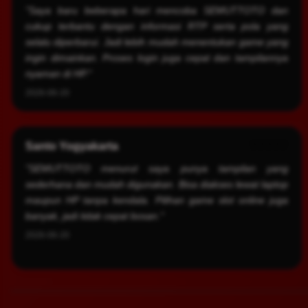
"Saya baru beberapa hari mencoba SEMUTTOTO dan
cukup terbantu dengan informasi RTP serta pola yang
selalu diperbarui. Jadi lebih mudah menentukan game yang
ingin dimainkan. Proses login juga cepat dan tampilannya
nyaman di HP."
2026-06-20
Santo Yogyakarta
?????
"SEMUTTOTO menurut saya punya tampilan yang
sederhana dan mudah digunakan. Bisa diakses lewat laptop
maupun HP tanpa kendala. Pilihan game slot online juga
banyak, jadi tidak cepat bosan."
2026-06-20