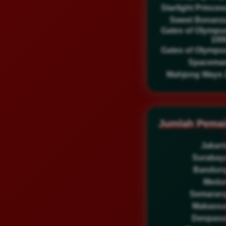
Starlight Princes
Sweet Bonanz
Gates of Olympu
100
Gates of Olympu
Spacema
Mahjong Ways 
Jumlah Pemain
Jakart
Surabay
Bandun
Meda
Semaran
Makassa
Denpasa