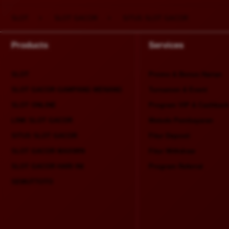
SLOT
>
SLOT GACOR
>
SITUS SLOT GACOR
Footer Navigation
Products
Services
SLOT
Promo & Bonus Harian
SLOT GACOR GAMPANG MENANG
Turnamen & Event
SLOT ONLINE
Program VIP & Cashbac
LINK SLOT GACOR
Metode Pembayaran
SITUS SLOT GACOR
Fitur Deposit
SLOT GACOR MAXWIN
Fitur Withdraw
SLOT GACOR HARI INI
Program Referral
SEMUTTOTO