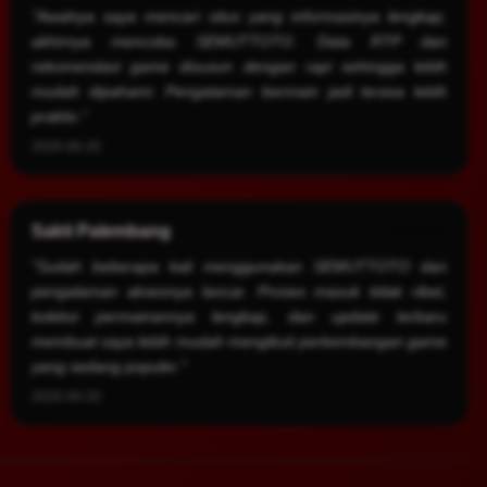
"Awalnya saya mencari situs yang informasinya lengkap,
akhirnya mencoba SEMUTTOTO. Data RTP dan
rekomendasi game disusun dengan rapi sehingga lebih
mudah dipahami. Pengalaman bermain jadi terasa lebih
praktis."
2026-06-20
Sakti Palembang
?????
"Sudah beberapa kali menggunakan SEMUTTOTO dan
pengalaman aksesnya lancar. Proses masuk tidak ribet,
koleksi permainannya lengkap, dan update terbaru
membuat saya lebih mudah mengikuti perkembangan game
yang sedang populer."
2026-06-20