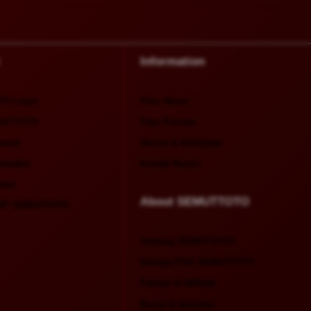
Information
O Login
Fitur Akses
EMUTTOTO
Fitur Pemula
word
Aturan & Kebijakan
ansaksi
Kontak Resmi
ikasi
About SEMUTTOTO
VIP SEMUTTOTO
Tentang SEMUTTOTO
Kenapa Pilih SEMUTTOTO
Partner & Affiliate
Brand & Identitas