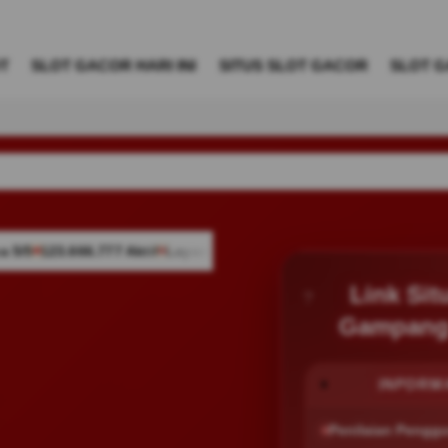
T
SLOT GACOR HARI INI
SITUS SLOT GACOR
SLOT 
Layanan Support 24 Jam Non-Stop
Link Sit
Gampang 
INFORM
Penilaian Pengg