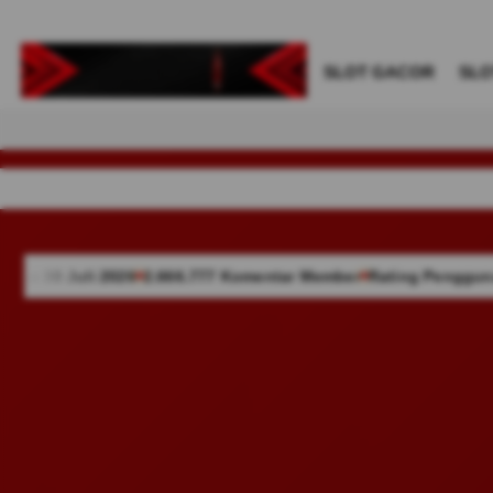
Skip
to
content
SLOT GACOR
SLO
Buka Info Lebih Lanjut
.777 Komentar Member
Rating Pengguna 5/5
123.666.777 Aktif