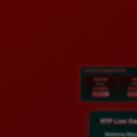
Layer Popup Close
LIVE RTP SEMUTTOTO
HARI INI
MI
8 Agu
9 A
93.08%
90.
NORMAL
NOR
RTP Live Ga
Mahjong Way