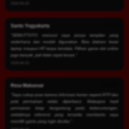
2026-06-20
Santo Yogyakarta
?????
"SEMUTTOTO menurut saya punya tampilan yang
sederhana dan mudah digunakan. Bisa diakses lewat
laptop maupun HP tanpa kendala. Pilihan game slot online
juga banyak, jadi tidak cepat bosan."
2026-06-20
Reza Makassar
?????
"Saya cukup puas karena informasi harian seperti RTP dan
pola permainan selalu diperbarui. Walaupun hasil
permainan tetap bergantung pada keberuntungan,
setidaknya referensi yang tersedia membantu saya
memilih game yang ingin dicoba."