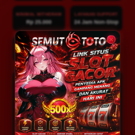
MINIMAL WITHDRAW
LAYANAN SUPPORT
Rp 25.000
24 Jam Non-Stop
PLATFORM
Desktop & Mobile
SEMUTTOTO adalah link
situs slot gacor
yang menyediakan apk gampang menang
dan akurat untuk maxwin hari ini dengan
sistem rtp dan pola terupdate secara resmi.
Proses untuk masuk juga terasa ringkas
sehingga pemain dapat langsung menikmati
beragam permainan favorit tanpa langkah
yang terlalu rumit. Informasi RTP, pola
terbaru, serta pembaruan harian membuat
setiap sesi terasa lebih terarah. Bagi