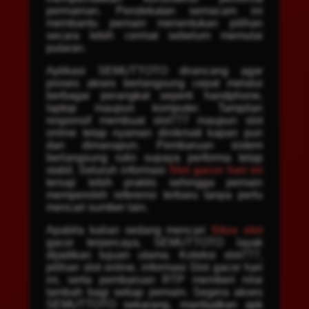
permainan. Pendekatan semacam ini
membantu pemain menentukan pilihan
secara lebih cermat sebelum memulai
putaran.
Aplikasi SEMUTTOTO dirancang agar
proses akses berlangsung cepat melalui
berbagai perangkat seperti handphone,
laptop maupun komputer. Tampilan
responsif membuat slot777 maupun slot
online tetap nyaman dinikmati kapan pun
dan dimanapun. Pembaruan sistem
berlangsung rutin supaya performa tetap
stabil. Seluruh informasi
Slot gacor hari ini
tersaji lebih praktis sehingga pemain
memperoleh referensi terbaru tanpa perlu
mencari sumber lain.
Apabila kalian sedang mencari
Situs slot
gacor terpercaya, SEMUTTOTO layak
dijadikan tujuan utama. Koleksi slot777,
pilihan slot online, informasi Slot gacor hari
ini, serta pembaruan RTP memberi nilai
tambah bagi setiap pemain. Segera akses
SEMUTTOTO sekarang, manfaatkan apk