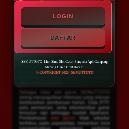
pencari Slot gacor hari ini, SEMUTTOTO
menawarkan referensi akurat agar peluang
memperoleh hasil maksimal semakin
LOGIN
terbuka.
Pilihan permainan slot777 menjadi salah
satu daya tarik utama. Ragam tema, visual
atraktif, efek suara lebih memikat, serta fitur
DAFTAR
bonus menciptakan sensasi bermain
menjadi lebih variatif. Setiap kategori
slot
online
menyajikan karakter unik sehingga
pemain bebas dalam menentukan
permainan slot sesuai preferensi.
SEMUTTOTO: Link Situs Slot Gacor Penyedia Apk Gampang
Kombinasi RTP tinggi, volatilitas yang
Menang Dan Akurat Hari Ini
beragam, serta fitur yang spesial memberi
© COPYRIGHT 2026 | SEMUTTOTO
pengalaman menjadi terasa lebih dinamis
tanpa terasa repetitif.
Sebagai Situs slot gacor, SEMUTTOTO
sering menyuguhkan informasi yang relevan
berdasarkan pembaruan harian. Data RTP,
pola permainan, serta rekomendasi game
tersusun rapi sehingga mudah dipahami.
Pembahasan
slot gacor
tidak sekadar
berfokus pada popularitas, melainkan turut
memperhatikan konsistensi performa