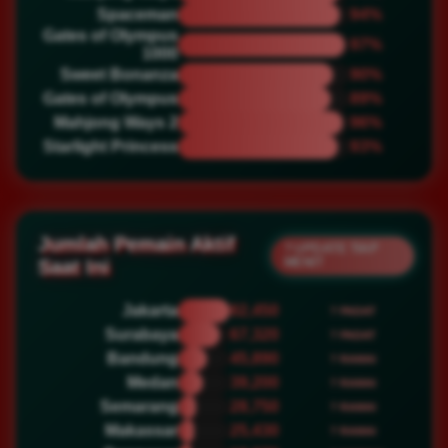
Spaceman
94%
Gates of Olympus
97%
1000
Sweet Bonanza
90%
Gates of Olympus
89%
Mahjong Ways 2
96%
Starlight Princess
93%
Jumlah Pemain Aktif
? UPDATE TIAP
MENIT
Saat Ini
Jakarta
82,450
? PADAT
Surabaya
67,320
? PADAT
Bandung
45,890
? RAMAI
Medan
39,200
? RAMAI
Semarang
28,750
? RAMAI
Makassar
25,430
? RAMAI