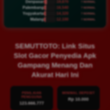
Denpasar
19,870
? NORMAL
Palembang
16,540
? NORMAL
Yogyakarta
14,320
? NORMAL
Malang
12,100
? NORMAL
SEMUTTOTO: Link Situs
Slot Gacor Penyedia Apk
Gampang Menang Dan
Akurat Hari Ini
PENILAIAN
MINIMAL DEPOSIT
PENGGUNA
Rp 10.000
123.666.777