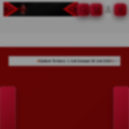
Skip
to
Login
Cari
Troli
Navigation
content
Buka Info Lebih Lanjut
erbaru: 1 Juli Sampai 30 Juli 2026
2.666.777 Komentar Member
Rating Pen