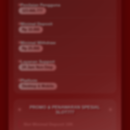
Penilaian Pengguna
123.666.777
Minimal Deposit
Rp 10.000
Minimal Withdraw
Rp 25.000
Layanan Support
24 Jam Non-Stop
Platform
Desktop & Mobile
PROMO & PENAWARAN SPESIAL
SLOT777
Slot Minimal Deposit 10K