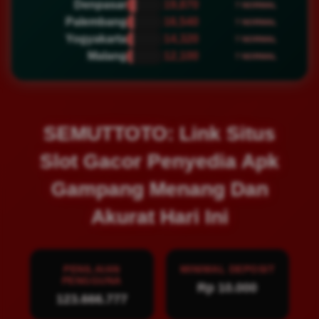
Denpasar
19,870
? NORMAL
Palembang
16,540
? NORMAL
Yogyakarta
14,320
? NORMAL
Malang
12,100
? NORMAL
SEMUTTOTO: Link Situs
Slot Gacor Penyedia Apk
Gampang Menang Dan
Akurat Hari Ini
PENILAIAN
MINIMAL DEPOSIT
PENGGUNA
Rp 10.000
123.666.777