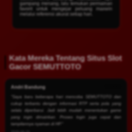
gampang menang, lalu temukan permainan
favorit untuk mengejar peluang maxwin
melalui referensi akurat setiap hari.
Kata Mereka Tentang Situs Slot
Gacor SEMUTTOTO
Andri Bandung
?????
"Saya baru beberapa hari mencoba SEMUTTOTO dan
cukup terbantu dengan informasi RTP serta pola yang
selalu diperbarui. Jadi lebih mudah menentukan game
yang ingin dimainkan. Proses login juga cepat dan
tampilannya nyaman di HP."
2026-06-20