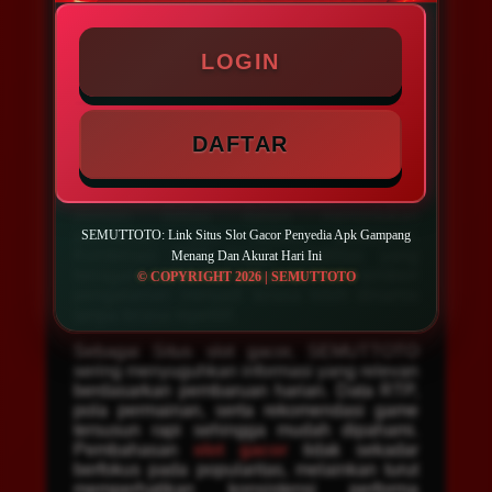
pencari Slot gacor hari ini, SEMUTTOTO
menawarkan referensi akurat agar peluang
memperoleh hasil maksimal semakin
LOGIN
terbuka.
Pilihan permainan slot777 menjadi salah
satu daya tarik utama. Ragam tema, visual
atraktif, efek suara lebih memikat, serta fitur
DAFTAR
bonus menciptakan sensasi bermain
menjadi lebih variatif. Setiap kategori
slot
online
menyajikan karakter unik sehingga
pemain bebas dalam menentukan
permainan slot sesuai preferensi.
SEMUTTOTO: Link Situs Slot Gacor Penyedia Apk Gampang
Kombinasi RTP tinggi, volatilitas yang
Menang Dan Akurat Hari Ini
beragam, serta fitur yang spesial memberi
© COPYRIGHT 2026 | SEMUTTOTO
pengalaman menjadi terasa lebih dinamis
tanpa terasa repetitif.
Sebagai Situs slot gacor, SEMUTTOTO
sering menyuguhkan informasi yang relevan
berdasarkan pembaruan harian. Data RTP,
pola permainan, serta rekomendasi game
tersusun rapi sehingga mudah dipahami.
Pembahasan
slot gacor
tidak sekadar
berfokus pada popularitas, melainkan turut
memperhatikan konsistensi performa