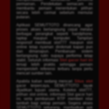
permainan. Pendekatan semacam ini
membantu pemain menentukan pilihan
secara lebih cermat sebelum memulai
putaran.
Aplikasi SEMUTTOTO dirancang agar
proses akses berlangsung cepat melalui
berbagai perangkat seperti handphone,
laptop maupun komputer. Tampilan
responsif membuat slot777 maupun slot
online tetap nyaman dinikmati kapan pun
dan dimanapun. Pembaruan sistem
berlangsung rutin supaya performa tetap
stabil. Seluruh informasi
Slot gacor hari ini
tersaji lebih praktis sehingga pemain
memperoleh referensi terbaru tanpa perlu
mencari sumber lain.
Apabila kalian sedang mencari
Situs slot
gacor terpercaya, SEMUTTOTO layak
dijadikan tujuan utama. Koleksi slot777,
pilihan slot online, informasi Slot gacor hari
ini, serta pembaruan RTP memberi nilai
tambah bagi setiap pemain. Segera akses
SEMUTTOTO sekarang, manfaatkan apk