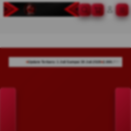
Skip
to
Login
Cari
Troli
Navigation
content
Buka Info Lebih Lanjut
u: 1 Juli Sampai 30 Juli 2026
2.666.777 Komentar Member
Rating Pengguna