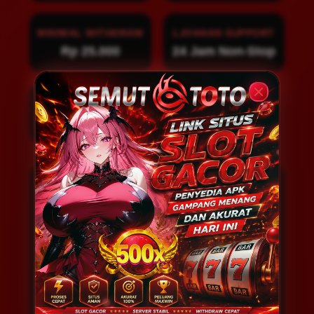
MINIMAL WITHDRAW
LAYANAN SUPPORT
Rp 25.000
24 Jam Non-Stop
PLATFORM
Desktop & Mobile
SEMUTTOTO adalah link
situs slot gacor
yang menyediakan apk gampang menang
dan akurat untuk maxwin hari ini dengan
sistem rtp dan pola terupdate secara resmi.
Proses untuk masuk juga terasa ringkas
sehingga pemain dapat langsung menikmati
beragam permainan favorit tanpa langkah
yang terlalu rumit. Informasi RTP, pola
terbaru, serta pembaruan harian membuat
setiap sesi terasa lebih terarah. Bagi