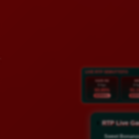
Layer Popup Close
LIVE RTP SEMUTTOTO
HARI INI
MI
8 Agu
9 A
93.85%
91.
NORMAL
NOR
RTP Live Ga
Sweet Bonanz