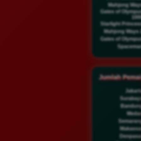
Mahjong Way
Gates of Olympu
100
Starlight Princes
Mahjong Ways 
Gates of Olympu
Spacema
Jumlah Pemain
Jakart
Surabay
Bandun
Meda
Semaran
Makassa
Denpasa