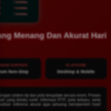
0
? NORMAL
0
? NORMAL
0
? NORMAL
ng Menang Dan Akurat Hari
ANAN SUPPORT
PLATFORM
Jam Non-Stop
Desktop & Mobile
gan sistem rtp dan pola terupdate secara resmi. Proses
yang terlalu rumit. Informasi RTP, pola terbaru, serta
arkan referensi akurat agar peluang memperoleh hasil