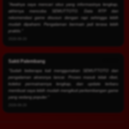
"Awalnya saya mencari situs yang informasinya lengkap,
akhirnya mencoba SEMUTTOTO. Data RTP dan
rekomendasi game disusun dengan rapi sehingga lebih
mudah dipahami. Pengalaman bermain jadi terasa lebih
praktis."
2026-06-20
Sakti Palembang
?????
"Sudah beberapa kali menggunakan SEMUTTOTO dan
pengalaman aksesnya lancar. Proses masuk tidak ribet,
koleksi permainannya lengkap, dan update terbaru
membuat saya lebih mudah mengikuti perkembangan game
yang sedang populer."
2026-06-20