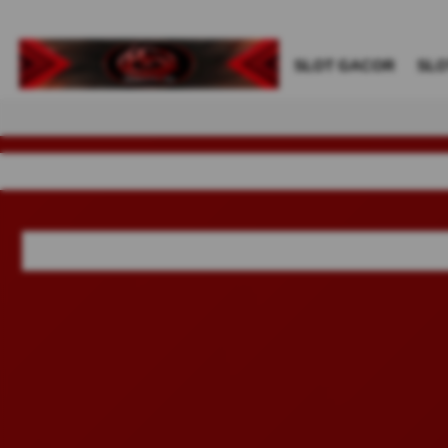
Skip
to
content
SLOT GACOR
SLO
Buka Info Lebih Lanjut