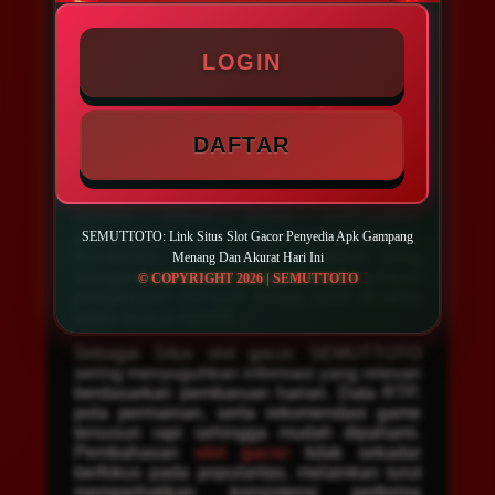
pencari Slot gacor hari ini, SEMUTTOTO
menawarkan referensi akurat agar peluang
memperoleh hasil maksimal semakin
LOGIN
terbuka.
Pilihan permainan slot777 menjadi salah
satu daya tarik utama. Ragam tema, visual
atraktif, efek suara lebih memikat, serta fitur
DAFTAR
bonus menciptakan sensasi bermain
menjadi lebih variatif. Setiap kategori
slot
online
menyajikan karakter unik sehingga
pemain bebas dalam menentukan
permainan slot sesuai preferensi.
SEMUTTOTO: Link Situs Slot Gacor Penyedia Apk Gampang
Kombinasi RTP tinggi, volatilitas yang
Menang Dan Akurat Hari Ini
beragam, serta fitur yang spesial memberi
© COPYRIGHT 2026 | SEMUTTOTO
pengalaman menjadi terasa lebih dinamis
tanpa terasa repetitif.
Sebagai Situs slot gacor, SEMUTTOTO
sering menyuguhkan informasi yang relevan
berdasarkan pembaruan harian. Data RTP,
pola permainan, serta rekomendasi game
tersusun rapi sehingga mudah dipahami.
Pembahasan
slot gacor
tidak sekadar
berfokus pada popularitas, melainkan turut
memperhatikan konsistensi performa