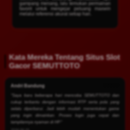
gampang menang, lalu temukan permainan
favorit untuk mengejar peluang maxwin
melalui referensi akurat setiap hari.
Kata Mereka Tentang Situs Slot
Gacor SEMUTTOTO
Andri Bandung
?????
"Saya baru beberapa hari mencoba SEMUTTOTO dan
cukup terbantu dengan informasi RTP serta pola yang
selalu diperbarui. Jadi lebih mudah menentukan game
yang ingin dimainkan. Proses login juga cepat dan
tampilannya nyaman di HP."
2026-06-20