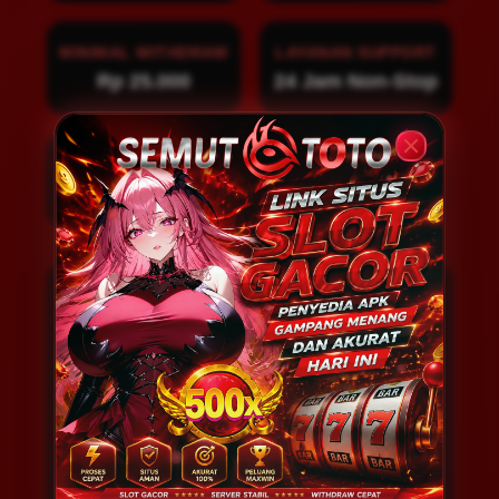
MINIMAL WITHDRAW
LAYANAN SUPPORT
Rp 25.000
24 Jam Non-Stop
PLATFORM
Desktop & Mobile
SEMUTTOTO adalah link
situs slot gacor
yang menyediakan apk gampang menang
dan akurat untuk maxwin hari ini dengan
sistem rtp dan pola terupdate secara resmi.
Proses untuk masuk juga terasa ringkas
sehingga pemain dapat langsung menikmati
beragam permainan favorit tanpa langkah
yang terlalu rumit. Informasi RTP, pola
terbaru, serta pembaruan harian membuat
setiap sesi terasa lebih terarah. Bagi