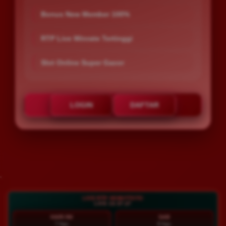
Bonus New Member 100%
RTP Live Winrate Tertinggi
Slot Online Super Gacor
LOGIN
DAFTAR
Layer Popup Close
LIVE RTP SEMUTTOTO
LIVE 16:37:29
HARI INI
SAB
7 Agu
8 Agu