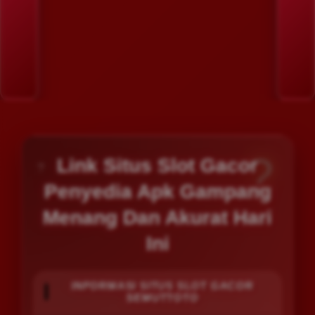
Link Situs Slot Gacor
Penyedia Apk Gampang
Menang Dan Akurat Hari
Ini
INFORMASI SITUS SLOT GACOR
SEMUTTOTO