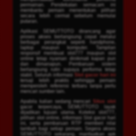
permainan. Pendekatan semacam ini
membantu pemain menentukan pilihan
secara lebih cermat sebelum memulai
putaran.
Aplikasi SEMUTTOTO dirancang agar
proses akses berlangsung cepat melalui
berbagai perangkat seperti handphone,
laptop maupun komputer. Tampilan
responsif membuat slot777 maupun slot
online tetap nyaman dinikmati kapan pun
dan dimanapun. Pembaruan sistem
berlangsung rutin supaya performa tetap
stabil. Seluruh informasi
Slot gacor hari ini
tersaji lebih praktis sehingga pemain
memperoleh referensi terbaru tanpa perlu
mencari sumber lain.
Apabila kalian sedang mencari
Situs slot
gacor terpercaya, SEMUTTOTO layak
dijadikan tujuan utama. Koleksi slot777,
pilihan slot online, informasi Slot gacor hari
ini, serta pembaruan RTP memberi nilai
tambah bagi setiap pemain. Segera akses
SEMUTTOTO sekarang, manfaatkan apk