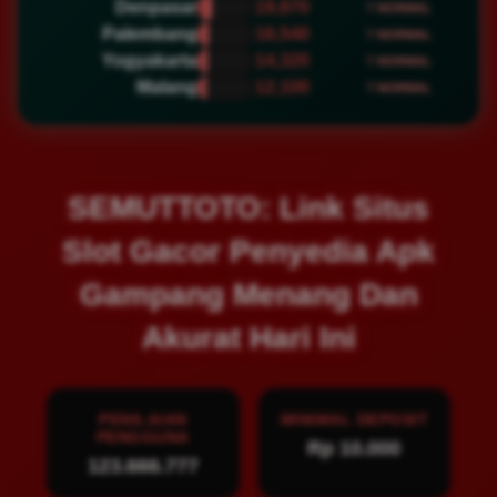
Denpasar
19,870
? NORMAL
Palembang
16,540
? NORMAL
Yogyakarta
14,320
? NORMAL
Malang
12,100
? NORMAL
SEMUTTOTO: Link Situs
Slot Gacor Penyedia Apk
Gampang Menang Dan
Akurat Hari Ini
PENILAIAN
MINIMAL DEPOSIT
PENGGUNA
Rp 10.000
123.666.777