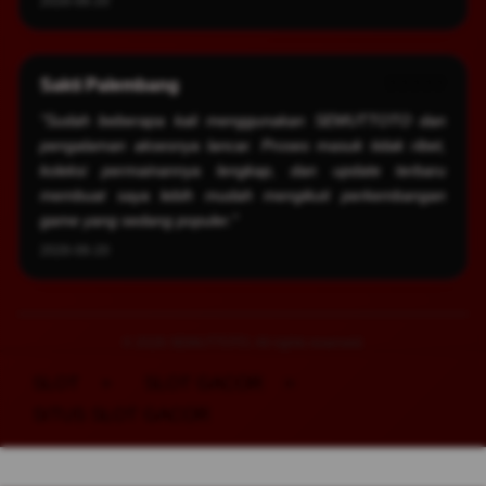
2026-06-20
Sakti Palembang
?????
"Sudah beberapa kali menggunakan SEMUTTOTO dan
pengalaman aksesnya lancar. Proses masuk tidak ribet,
koleksi permainannya lengkap, dan update terbaru
membuat saya lebih mudah mengikuti perkembangan
game yang sedang populer."
2026-06-20
© 2026 SEMUTTOTO. All rights reserved.
SLOT
>
SLOT GACOR
>
SITUS SLOT GACOR