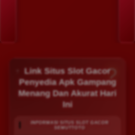
Link Situs Slot Gacor
Penyedia Apk Gampang
Menang Dan Akurat Hari
Ini
INFORMASI SITUS SLOT GACOR
SEMUTTOTO