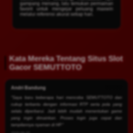
gampang menang, lalu temukan permainan
favorit untuk mengejar peluang maxwin
melalui referensi akurat setiap hari.
Kata Mereka Tentang Situs Slot
Gacor SEMUTTOTO
Andri Bandung
?????
"Saya baru beberapa hari mencoba SEMUTTOTO dan
cukup terbantu dengan informasi RTP serta pola yang
selalu diperbarui. Jadi lebih mudah menentukan game
yang ingin dimainkan. Proses login juga cepat dan
tampilannya nyaman di HP."
2026-06-20