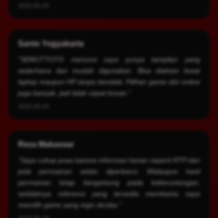
2026-06-20
Santo Yogyakarta
?????
"SEMUTTOTO menurut saya punya tampilan yang
sederhana dan mudah digunakan. Bisa diakses lewat
laptop maupun HP tanpa kendala. Pilihan game slot online
juga banyak, jadi tidak cepat bosan."
2026-06-20
Reza Makassar
?????
"Saya cukup puas karena informasi harian seperti RTP dan
pola permainan selalu diperbarui. Walaupun hasil
permainan tetap bergantung pada keberuntungan,
setidaknya referensi yang tersedia membantu saya
memilih game yang ingin dicoba."