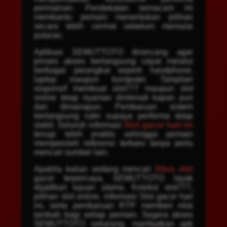
permainan. Pendekatan semacam ini
membantu pemain menentukan pilihan
secara lebih cermat sebelum memulai
putaran.
Aplikasi SEMUTTOTO dirancang agar
proses akses berlangsung cepat melalui
berbagai perangkat seperti handphone,
laptop maupun komputer. Tampilan
responsif membuat slot777 maupun slot
online tetap nyaman dinikmati kapan pun
dan dimanapun. Pembaruan sistem
berlangsung rutin supaya performa tetap
stabil. Seluruh informasi
Slot gacor hari ini
tersaji lebih praktis sehingga pemain
memperoleh referensi terbaru tanpa perlu
mencari sumber lain.
Apabila kalian sedang mencari
Situs slot
gacor terpercaya, SEMUTTOTO layak
dijadikan tujuan utama. Koleksi slot777,
pilihan slot online, informasi Slot gacor hari
ini, serta pembaruan RTP memberi nilai
tambah bagi setiap pemain. Segera akses
SEMUTTOTO sekarang, manfaatkan apk