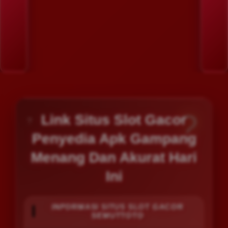
Link Situs Slot Gacor
Penyedia Apk Gampang
Menang Dan Akurat Hari
Ini
INFORMASI SITUS SLOT GACOR
SEMUTTOTO