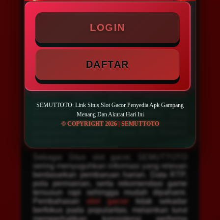
pencari Slot gacor hari ini, SEMUTTOTO
menawarkan referensi akurat agar peluang
memperoleh hasil maksimal semakin
LOGIN
terbuka.
Pilihan permainan slot777 menjadi salah
satu daya tarik utama. Ragam tema, visual
atraktif, efek suara lebih memikat, serta fitur
DAFTAR
bonus menciptakan sensasi bermain
menjadi lebih variatif. Setiap kategori
slot
online
menyajikan karakter unik sehingga
pemain bebas dalam menentukan
permainan slot sesuai preferensi.
SEMUTTOTO: Link Situs Slot Gacor Penyedia Apk Gampang
Kombinasi RTP tinggi, volatilitas yang
Menang Dan Akurat Hari Ini
beragam, serta fitur yang spesial memberi
© COPYRIGHT 2026 | SEMUTTOTO
pengalaman menjadi terasa lebih dinamis
tanpa terasa repetitif.
Sebagai Situs slot gacor, SEMUTTOTO
sering menyuguhkan informasi yang relevan
berdasarkan pembaruan harian. Data RTP,
pola permainan, serta rekomendasi game
tersusun rapi sehingga mudah dipahami.
Pembahasan
slot gacor
tidak sekadar
berfokus pada popularitas, melainkan turut
memperhatikan konsistensi performa