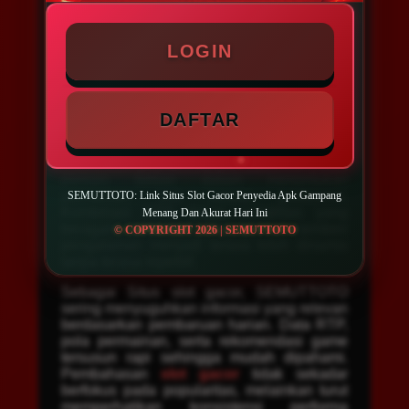
pencari Slot gacor hari ini, SEMUTTOTO
menawarkan referensi akurat agar peluang
memperoleh hasil maksimal semakin
LOGIN
terbuka.
Pilihan permainan slot777 menjadi salah
satu daya tarik utama. Ragam tema, visual
atraktif, efek suara lebih memikat, serta fitur
DAFTAR
bonus menciptakan sensasi bermain
menjadi lebih variatif. Setiap kategori
slot
online
menyajikan karakter unik sehingga
pemain bebas dalam menentukan
permainan slot sesuai preferensi.
SEMUTTOTO: Link Situs Slot Gacor Penyedia Apk Gampang
Kombinasi RTP tinggi, volatilitas yang
Menang Dan Akurat Hari Ini
beragam, serta fitur yang spesial memberi
© COPYRIGHT 2026 | SEMUTTOTO
pengalaman menjadi terasa lebih dinamis
tanpa terasa repetitif.
Sebagai Situs slot gacor, SEMUTTOTO
sering menyuguhkan informasi yang relevan
berdasarkan pembaruan harian. Data RTP,
pola permainan, serta rekomendasi game
tersusun rapi sehingga mudah dipahami.
Pembahasan
slot gacor
tidak sekadar
berfokus pada popularitas, melainkan turut
memperhatikan konsistensi performa