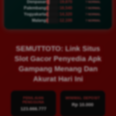
Denpasar
19,870
? NORMAL
Palembang
16,540
? NORMAL
Yogyakarta
14,320
? NORMAL
Malang
12,100
? NORMAL
SEMUTTOTO: Link Situs
Slot Gacor Penyedia Apk
Gampang Menang Dan
Akurat Hari Ini
PENILAIAN
MINIMAL DEPOSIT
PENGGUNA
Rp 10.000
123.666.777