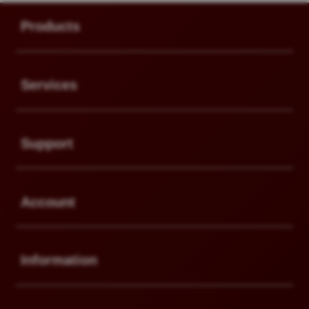
Buka
Footer Navigation
Products
Buka
Services
Buka
Support
Buka
Account
Buka
Information
Buka