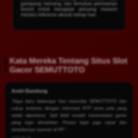
gampang menang, lalu temukan permainan
favorit untuk mengejar peluang maxwin
melalui referensi akurat setiap hari.
Kata Mereka Tentang Situs Slot
Gacor SEMUTTOTO
Andri Bandung
?????
"Saya baru beberapa hari mencoba SEMUTTOTO dan
cukup terbantu dengan informasi RTP serta pola yang
selalu diperbarui. Jadi lebih mudah menentukan game
yang ingin dimainkan. Proses login juga cepat dan
tampilannya nyaman di HP."
2026-06-20