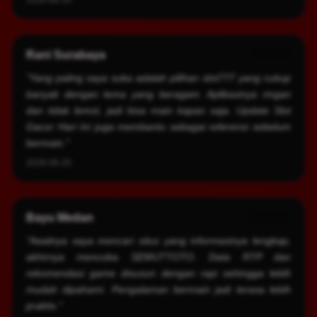
Rani Surabaya
?????
"Yang paling saya suka adalah pilihan slot777 yang cukup
banyak dengan tema yang beragam. Aplikasinya ringan
dan tidak lemot, jadi bisa main kapan saja. Update Slot
Gacor Hari Ini juga membantu sebagai referensi sebelum
bermain."
2026-06-20
Bayu Medan
?????
"Awalnya saya mencari situs yang informasinya lengkap,
akhirnya mencoba SEMUTTOTO. Data RTP dan
rekomendasi game disusun dengan rapi sehingga lebih
mudah dipahami. Pengalaman bermain jadi terasa lebih
praktis."