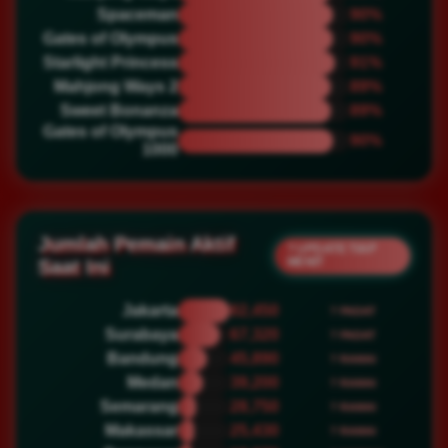
Spaceman
90%
Gates of Olympus
90%
Starlight Princess
91%
Mahjong Ways 2
89%
Sweet Bonanza
89%
Gates of Olympus
90%
1000
Jumlah Pemain Aktif
? UPDATE TIAP
MENIT
Saat Ini
Jakarta
82,450
? PADAT
Surabaya
67,320
? PADAT
Bandung
45,890
? RAMAI
Medan
39,200
? RAMAI
Semarang
28,750
? RAMAI
Makassar
25,430
? RAMAI