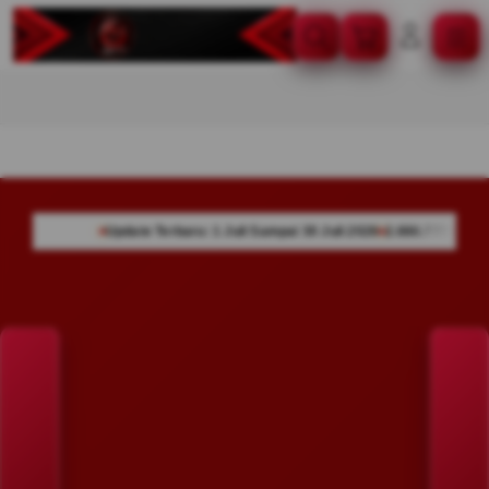
Skip
to
Login
Cari
Troli
Navigation
content
Buka Info Lebih Lanjut
erbaru: 1 Juli Sampai 30 Juli 2026
2.666.777 Komentar Member
Rating Pen