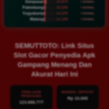
Denpasar
19,870
? NORMAL
Palembang
16,540
? NORMAL
Yogyakarta
14,320
? NORMAL
Malang
12,100
? NORMAL
SEMUTTOTO: Link Situs
Slot Gacor Penyedia Apk
Gampang Menang Dan
Akurat Hari Ini
PENILAIAN
MINIMAL DEPOSIT
PENGGUNA
Rp 10.000
123.666.777