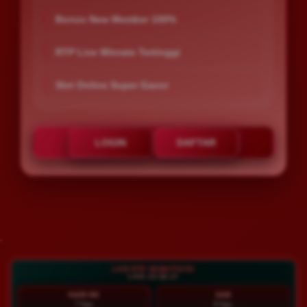
Bonus New Member 100%
RTP Live Winrate Tertinggi
Slot Online Super Gacor
LOGIN
DAFTAR
Layer Popup Close
LIVE RTP SEMUTTOTO
LIVE 10:26:18
HARI INI
SAB
7 Agu
8 Agu