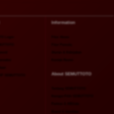
Information
O Login
Fitur Akses
EMUTTOTO
Fitur Pemula
word
Aturan & Kebijakan
ansaksi
Kontak Resmi
ikasi
About SEMUTTOTO
VIP SEMUTTOTO
Tentang SEMUTTOTO
Kenapa Pilih SEMUTTOTO
Partner & Affiliate
Brand & Identitas