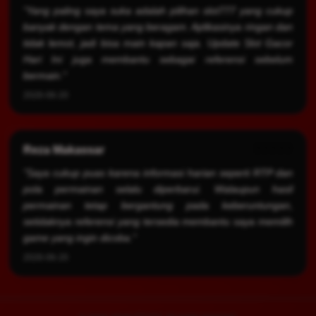
"Yang paling saya suka adalah pilihan slot777 yang cukup
banyak dengan tema yang beragam. Aplikasinya ringan dan
tidak lemot, jadi bisa main kapan saja. Update Slot Gacor
Hari Ini juga membantu sebagai referensi sebelum
bermain."
2026-06-20
Reza Makassar
?????
"Saya cukup puas karena informasi harian seperti RTP dan
pola permainan selalu diperbarui. Walaupun hasil
permainan tetap bergantung pada keberuntungan,
setidaknya referensi yang tersedia membantu saya memilih
game yang ingin dicoba."
2026-06-20