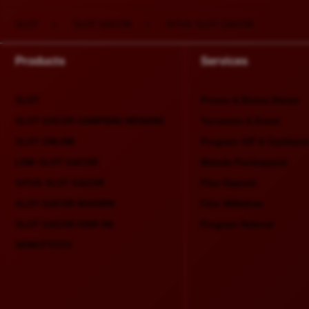
SLOT
>
SLOT GACOR
>
SITUS SLOT GACOR
Footer Navigation
Products
Services
SLOT
Promo & Bonus Harian
SLOT GACOR GAMPANG MENANG
Turnamen & Event
SLOT ONLINE
Program VIP & Cashbac
LINK SLOT GACOR
Metode Pembayaran
SITUS SLOT GACOR
Fitur Deposit
SLOT GACOR MAXWIN
Fitur Withdraw
SLOT GACOR HARI INI
Program Referral
SEMUTTOTO