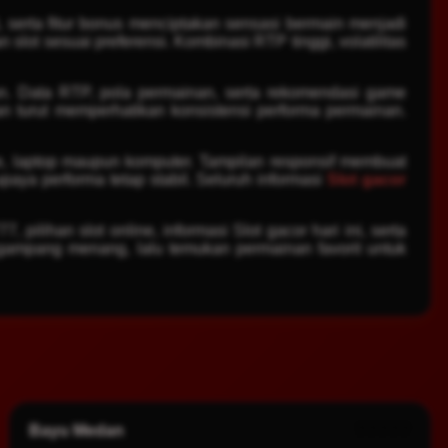
t, serta fitur bonus menciptakan sensasi bermain menjadi
ot sesuai preferensi. Kombinasi RTP tinggi, volatilitas
n. Data RTP, pola permainan, serta rekomendasi game
an turut memperhatikan konsistensi performa permainan.
, laptop maupun komputer. Tampilan responsif membuat
aya performa tetap stabil. Seluruh informasi
Slot gacor
ilihan slot online, informasi Slot gacor hari ini, serta
mpang menang, lalu temukan permainan favorit untuk
Bayu Medan
?????