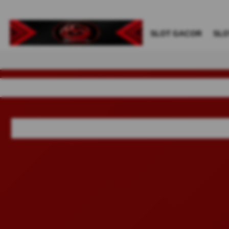
Skip
to
content
SLOT GACOR
SLO
Buka Info Lebih Lanjut