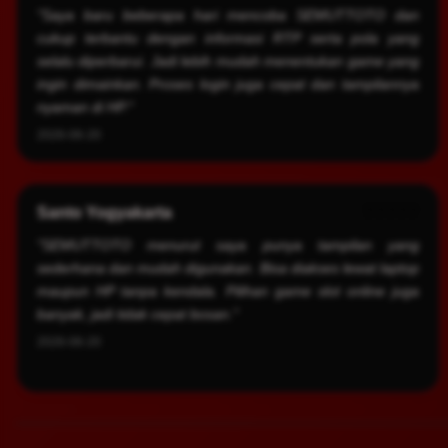
"Saya baru beberapa hari mencoba SEMUTTOTO dan
cukup terbantu dengan informasi RTP serta pola yang
selalu diperbarui. Jadi lebih mudah menentukan game yang
ingin dimainkan. Proses login juga cepat dan tampilannya
nyaman di HP."
2026-06-20
Santo Yogyakarta
?????
"SEMUTTOTO menurut saya punya tampilan yang
sederhana dan mudah digunakan. Bisa diakses lewat laptop
maupun HP tanpa kendala. Pilihan game slot online juga
banyak, jadi tidak cepat bosan."
2026-06-20