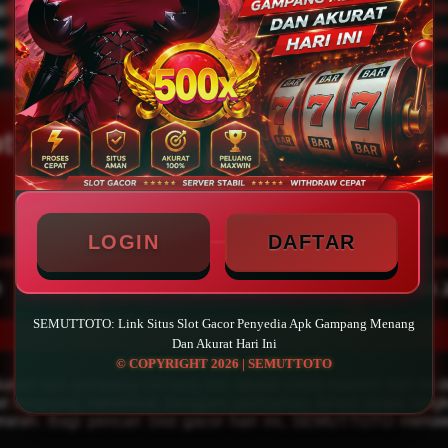
g
16,54
a
14,32
g
12,10
ot Gacor Penyedia Apk Gampa
Ini
LOGIN
DAFTAR
SIT
MINIMAL WITHDRAW
LAY
0
Rp 25.000
24 
SEMUTTOTO: Link Situs Slot Gacor Penyedia Apk Gampang Menang
Dan Akurat Hari Ini
© COPYRIGHT 2026 | SEMUTTOTO
kan apk gampang menang dan akurat untuk maxwin hari ini den
 langsung menikmati beragam permainan favorit tanpa langkah 
erarah. Bagi pencari Slot gacor hari ini, SEMUTTOTO menaw