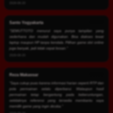
2026-06-20
Santo Yogyakarta
?????
"SEMUTTOTO menurut saya punya tampilan yang
sederhana dan mudah digunakan. Bisa diakses lewat
laptop maupun HP tanpa kendala. Pilihan game slot online
juga banyak, jadi tidak cepat bosan."
2026-06-20
Reza Makassar
?????
"Saya cukup puas karena informasi harian seperti RTP dan
pola permainan selalu diperbarui. Walaupun hasil
permainan tetap bergantung pada keberuntungan,
setidaknya referensi yang tersedia membantu saya
memilih game yang ingin dicoba."