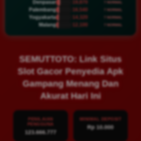
Denpasar
19,870
? NORMAL
Palembang
16,540
? NORMAL
Yogyakarta
14,320
? NORMAL
Malang
12,100
? NORMAL
SEMUTTOTO: Link Situs
Slot Gacor Penyedia Apk
Gampang Menang Dan
Akurat Hari Ini
PENILAIAN
MINIMAL DEPOSIT
PENGGUNA
Rp 10.000
123.666.777