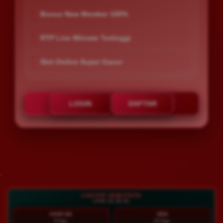
Bonus New Member 100%
RTP Live Winrate Tertinggi
Slot Online Super Gacor
LOGIN
DAFTAR
Layer Popup Close
LIVE RTP SEMUTTOTO
LIVE 12:15:32
HARI INI
SEN
9 Agu
10 Agu