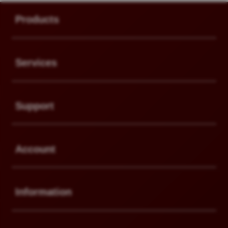
Buka
Footer Navigation
Products
Buka
Services
Buka
Support
Buka
Account
Buka
Information
Buka