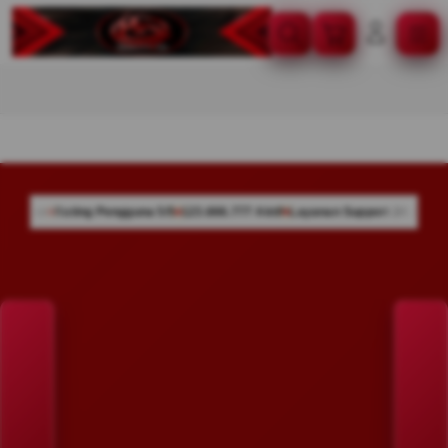
Skip
to
Login
Cari
Troli
Navigation
content
Buka Info Lebih Lanjut
123.666.777 Aktif
Layanan Support 24 Jam Non-Stop