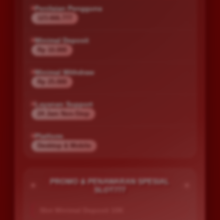
Penilaian Pengguna
123.666.777
Minimal Deposit
Rp 10.000
Minimal Withdraw
Rp 25.000
Layanan Support
24 Jam Non-Stop
Platform
Desktop & Mobile
PROMO & PENAWARAN SPESIAL
SLOT777
Slot Minimal Deposit 10K