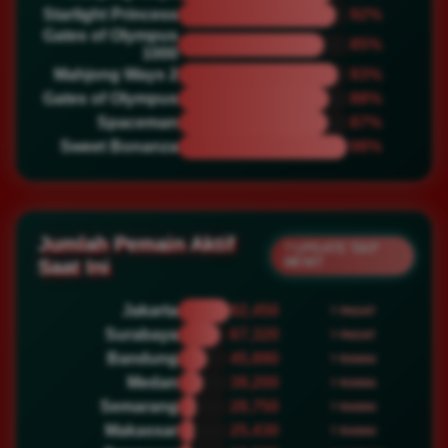
Starlight Princess
92%
Gates of Olympus
85%
1000
Mahjong Ways 2
93%
Gates of Olympus
88%
Spaceman
87%
Sweet Bonanza
98%
Jumlah Pemain Aktif
? UPDATE TIAP
MENIT
Saat Ini
Jakarta
82,450
? PADAT
Surabaya
67,320
? PADAT
Bandung
45,890
? RAMAI
Medan
39,200
? RAMAI
Semarang
28,750
? RAMAI
Makassar
25,430
? RAMAI