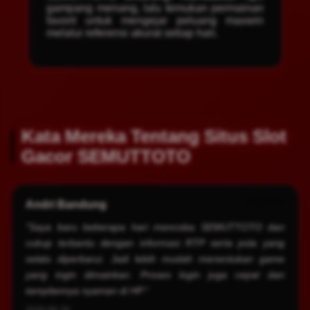
gampang menang, lalu temukan permainan
favorit untuk mengejar peluang maxwin
melalui referensi akurat setiap hari.
Kata Mereka Tentang Situs Slot
Gacor SEMUTTOTO
Andri Bandung
?????
"Saya baru beberapa hari mencoba SEMUTTOTO dan
cukup terbantu dengan informasi RTP serta pola yang
selalu diperbarui. Jadi lebih mudah menentukan game
yang ingin dimainkan. Proses login juga cepat dan
tampilannya nyaman di HP."
2026-06-20