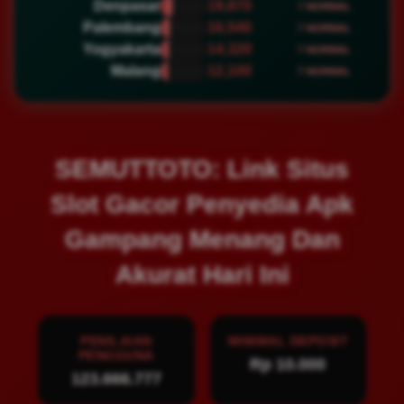
Denpasar
19,870
? NORMAL
Palembang
16,540
? NORMAL
Yogyakarta
14,320
? NORMAL
Malang
12,100
? NORMAL
SEMUTTOTO: Link Situs
Slot Gacor Penyedia Apk
Gampang Menang Dan
Akurat Hari Ini
PENILAIAN
MINIMAL DEPOSIT
PENGGUNA
Rp 10.000
123.666.777