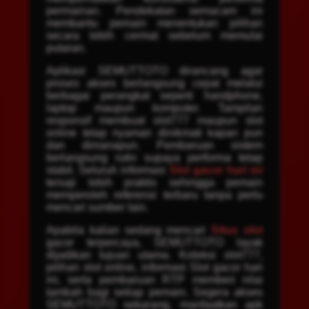
permainan. Pendekatan semacam ini
membantu pemain menentukan pilihan
secara lebih cermat sebelum memulai
putaran.
Aplikasi SEMUTTOTO dirancang agar
proses akses berlangsung cepat melalui
berbagai perangkat seperti handphone,
laptop maupun komputer. Tampilan
responsif membuat slot777 maupun slot
online tetap nyaman dinikmati kapan pun
dan dimanapun. Pembaruan sistem
berlangsung rutin supaya performa tetap
stabil. Seluruh informasi
Slot gacor hari ini
tersaji lebih praktis sehingga pemain
memperoleh referensi terbaru tanpa perlu
mencari sumber lain.
Apabila kalian sedang mencari
Situs slot
gacor terpercaya, SEMUTTOTO layak
dijadikan tujuan utama. Koleksi slot777,
pilihan slot online, informasi Slot gacor hari
ini, serta pembaruan RTP memberi nilai
tambah bagi setiap pemain. Segera akses
SEMUTTOTO sekarang, manfaatkan apk