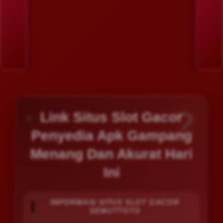
Link Situs Slot Gacor
Penyedia Apk Gampang
Menang Dan Akurat Hari
Ini
INFORMASI SITUS SLOT GACOR
SEMUTTOTO