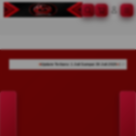
Skip
to
Login
Cari
Troli
Navigation
content
Buka Info Lebih Lanjut
baru: 1 Juli Sampai 30 Juli 2026
2.666.777 Komentar Member
Rating Peng