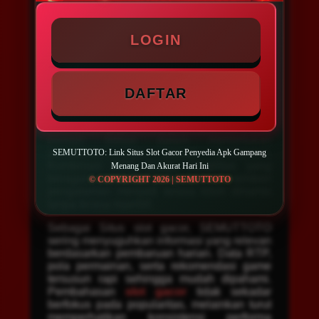
pencari Slot gacor hari ini, SEMUTTOTO
menawarkan referensi akurat agar peluang
memperoleh hasil maksimal semakin
LOGIN
terbuka.
Pilihan permainan slot777 menjadi salah
satu daya tarik utama. Ragam tema, visual
atraktif, efek suara lebih memikat, serta fitur
DAFTAR
bonus menciptakan sensasi bermain
menjadi lebih variatif. Setiap kategori
slot
online
menyajikan karakter unik sehingga
pemain bebas dalam menentukan
permainan slot sesuai preferensi.
SEMUTTOTO: Link Situs Slot Gacor Penyedia Apk Gampang
Kombinasi RTP tinggi, volatilitas yang
Menang Dan Akurat Hari Ini
beragam, serta fitur yang spesial memberi
© COPYRIGHT 2026 | SEMUTTOTO
pengalaman menjadi terasa lebih dinamis
tanpa terasa repetitif.
Sebagai Situs slot gacor, SEMUTTOTO
sering menyuguhkan informasi yang relevan
berdasarkan pembaruan harian. Data RTP,
pola permainan, serta rekomendasi game
tersusun rapi sehingga mudah dipahami.
Pembahasan
slot gacor
tidak sekadar
berfokus pada popularitas, melainkan turut
memperhatikan konsistensi performa