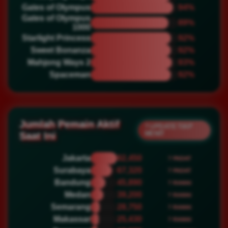
Gates of Olympus
94%
Gates of Olympus
89%
1000
Starlight Princess
92%
Sweet Bonanza
92%
Mahjong Ways 2
93%
Spaceman
92%
Jumlah Pemain Aktif
? UPDATE TIAP
MENIT
Saat Ini
Jakarta
82,450
? PADAT
Surabaya
67,320
? PADAT
Bandung
45,890
? RAMAI
Medan
39,200
? RAMAI
Semarang
28,750
? RAMAI
Makassar
25,430
? RAMAI