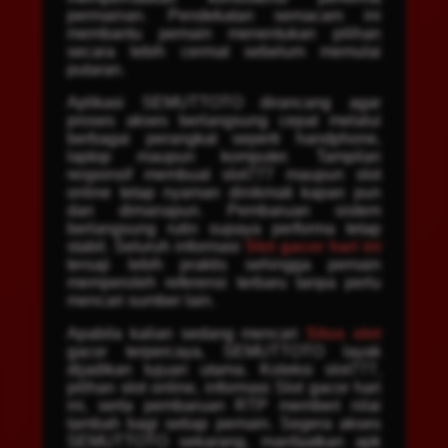
permainan. Pendekatan semacam ini
membantu pemain menentukan pilihan
secara lebih cermat sebelum memulai
putaran.
Aplikasi SEMUTTOTO dirancang agar
proses akses berlangsung cepat melalui
berbagai perangkat seperti handphone,
laptop maupun komputer. Tampilan
responsif membuat slot777 maupun slot
online tetap nyaman dinikmati kapan pun
dan dimanapun. Pembaruan sistem
berlangsung rutin supaya performa tetap
stabil. Seluruh informasi
Slot gacor hari ini
tersaji lebih praktis sehingga pemain
memperoleh referensi terbaru tanpa perlu
mencari sumber lain.
Apabila kalian sedang mencari
Situs slot
gacor terpercaya, SEMUTTOTO layak
dijadikan tujuan utama. Koleksi slot777,
pilihan slot online, informasi Slot gacor hari
ini, serta pembaruan RTP memberi nilai
tambah bagi setiap pemain. Segera akses
SEMUTTOTO sekarang, manfaatkan apk