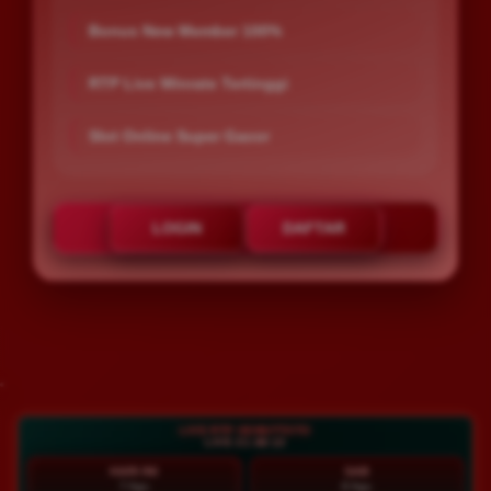
Bonus New Member 100%
RTP Live Winrate Tertinggi
Slot Online Super Gacor
LOGIN
DAFTAR
Layer Popup Close
LIVE RTP SEMUTTOTO
LIVE 21:48:15
HARI INI
SAB
7 Agu
8 Agu