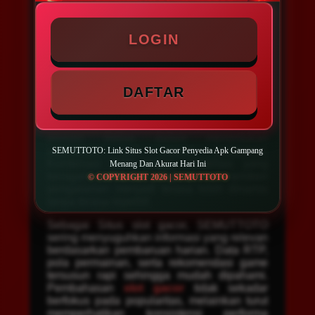
pencari Slot gacor hari ini, SEMUTTOTO
menawarkan referensi akurat agar peluang
memperoleh hasil maksimal semakin
LOGIN
terbuka.
Pilihan permainan slot777 menjadi salah
satu daya tarik utama. Ragam tema, visual
atraktif, efek suara lebih memikat, serta fitur
DAFTAR
bonus menciptakan sensasi bermain
menjadi lebih variatif. Setiap kategori
slot
online
menyajikan karakter unik sehingga
pemain bebas dalam menentukan
permainan slot sesuai preferensi.
SEMUTTOTO: Link Situs Slot Gacor Penyedia Apk Gampang
Kombinasi RTP tinggi, volatilitas yang
Menang Dan Akurat Hari Ini
beragam, serta fitur yang spesial memberi
© COPYRIGHT 2026 | SEMUTTOTO
pengalaman menjadi terasa lebih dinamis
tanpa terasa repetitif.
Sebagai Situs slot gacor, SEMUTTOTO
sering menyuguhkan informasi yang relevan
berdasarkan pembaruan harian. Data RTP,
pola permainan, serta rekomendasi game
tersusun rapi sehingga mudah dipahami.
Pembahasan
slot gacor
tidak sekadar
berfokus pada popularitas, melainkan turut
memperhatikan konsistensi performa