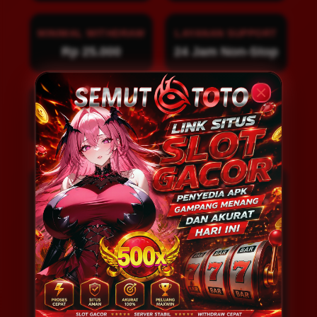
MINIMAL WITHDRAW
LAYANAN SUPPORT
Rp 25.000
24 Jam Non-Stop
PLATFORM
Desktop & Mobile
SEMUTTOTO adalah link
situs slot gacor
yang menyediakan apk gampang menang
dan akurat untuk maxwin hari ini dengan
sistem rtp dan pola terupdate secara resmi.
Proses untuk masuk juga terasa ringkas
sehingga pemain dapat langsung menikmati
beragam permainan favorit tanpa langkah
yang terlalu rumit. Informasi RTP, pola
terbaru, serta pembaruan harian membuat
setiap sesi terasa lebih terarah. Bagi