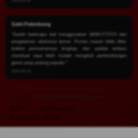
2026-06-20
Sakti Palembang
?????
"Sudah beberapa kali menggunakan SEMUTTOTO dan
pengalaman aksesnya lancar. Proses masuk tidak ribet,
koleksi permainannya lengkap, dan update terbaru
membuat saya lebih mudah mengikuti perkembangan
game yang sedang populer."
2026-06-20
© 2026 SEMUTTOTO. All rights reserved.
SLOT
>
SLOT GACOR
>
SITUS SLOT GACOR