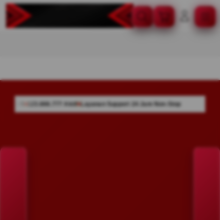
Skip
to
Login
Cari
Troli
Navigation
content
Buka Info Lebih Lanjut
yanan Support 24 Jam Non-Stop