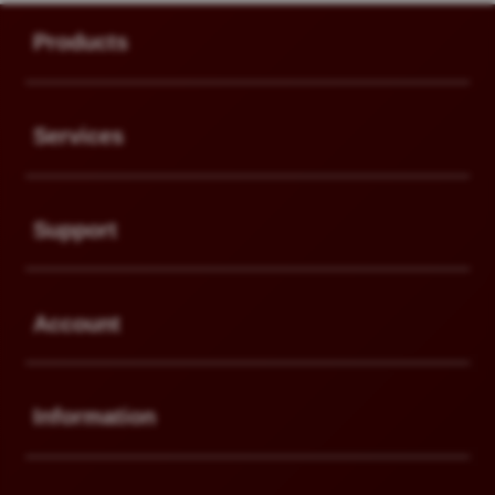
Buka
Footer Navigation
Products
Buka
Services
Buka
Support
Buka
Account
Buka
Information
Buka