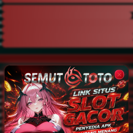
0
n
s
s
a
2
s
 Aktif Saat Ini
?
a
82,45
a
67,32
g
45,89
n
39,20
g
28,75
r
25,43
r
19,87