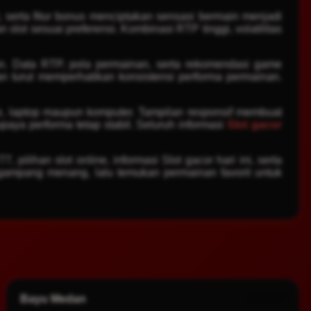
t, serta fitur bonus menciptakan sensasi bermain menjadi
ot sesuai preferensi. Kombinasi RTP tinggi, volatilitas
n. Data RTP, pola permainan, serta rekomendasi game
an turut memperhatikan konsistensi performa permainan.
, laptop maupun komputer. Tampilan responsif membuat
aya performa tetap stabil. Seluruh informasi
Slot gacor
ilihan slot online, informasi Slot gacor hari ini, serta
mpang menang, lalu temukan permainan favorit untuk
Bayu Medan
?????