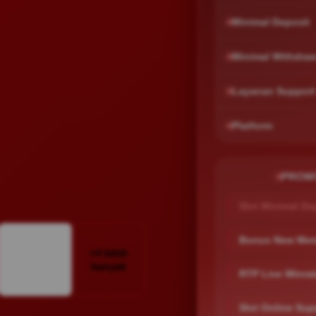
Minimal Deposit
Minimal Withdra
Layanan Support
Platform
PROMO
Slot Minimal De
Bonus New Mem
+4 lebih
banyak
RTP Live Winrat
Slot Online Sup