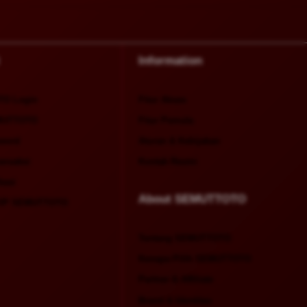
Information
O Login
Fitur Akses
EMUTTOTO
Fitur Pemula
word
Aturan & Kebijakan
ansaksi
Kontak Resmi
ikasi
About SEMUTTOTO
VIP SEMUTTOTO
Tentang SEMUTTOTO
Kenapa Pilih SEMUTTOTO
Partner & Affiliate
Brand & Identitas