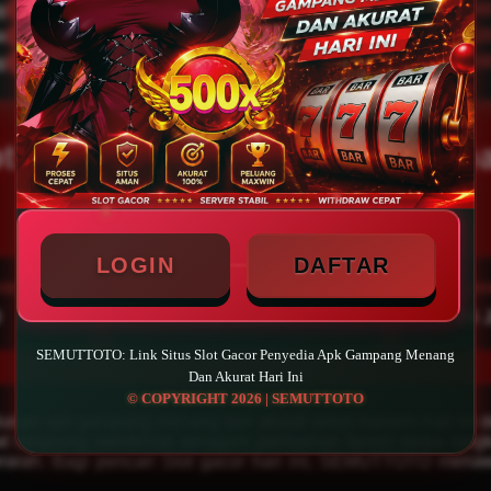
g
16,54
a
14,32
g
12,10
ot Gacor Penyedia Apk Gampa
Ini
LOGIN
DAFTAR
SIT
MINIMAL WITHDRAW
LAY
0
Rp 25.000
24 
SEMUTTOTO: Link Situs Slot Gacor Penyedia Apk Gampang Menang
Dan Akurat Hari Ini
© COPYRIGHT 2026 | SEMUTTOTO
kan apk gampang menang dan akurat untuk maxwin hari ini den
 langsung menikmati beragam permainan favorit tanpa langkah 
erarah. Bagi pencari Slot gacor hari ini, SEMUTTOTO menaw