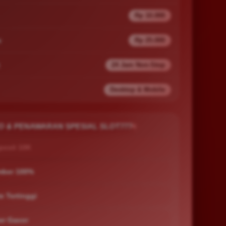
Rp 10.000
w
Rp 25.000
24 Jam Non-Stop
Desktop & Mobile
 & PENAWARAN SPESIAL SLOT777
posit 10K
ber 100%
e Tertinggi
er Gacor