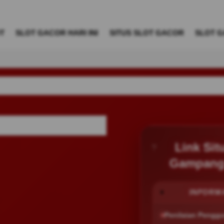
T
SLOT GACOR HARI INI
SITUS SLOT GACOR
SLOT 
Update Terbaru: 1 Juli Sampai 30 Juli 2
Link Sit
Gampang 
INFORM
Penilaian Pengg