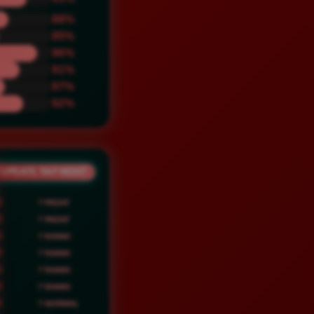
88%
85%
96%
91%
87%
92%
 UPDATE TIAP MENIT
0
? PADAT
0
? PADAT
0
? RAMAI
0
? RAMAI
0
? RAMAI
0
? RAMAI
0
? NORMAL