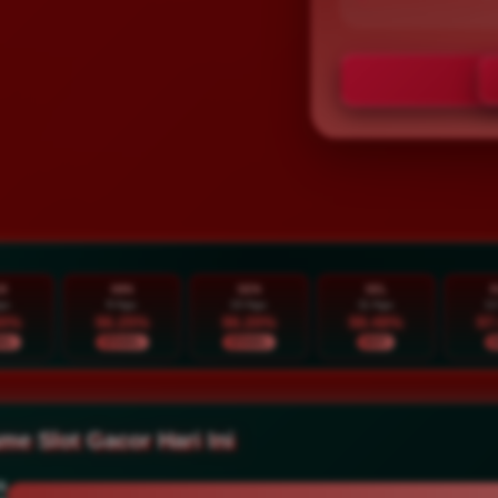
B
MIN
SEN
SEL
gu
9 Agu
10 Agu
11 Agu
12
90%
96.25%
96.20%
98.48%
97
BIL
STABIL
STABIL
HOT
me Slot Gacor Hari Ini
s