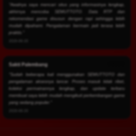
"Awalnya saya mencari situs yang informasinya lengkap,
akhirnya mencoba SEMUTTOTO. Data RTP dan
rekomendasi game disusun dengan rapi sehingga lebih
mudah dipahami. Pengalaman bermain jadi terasa lebih
praktis."
2026-06-20
Sakti Palembang
?????
"Sudah beberapa kali menggunakan SEMUTTOTO dan
pengalaman aksesnya lancar. Proses masuk tidak ribet,
koleksi permainannya lengkap, dan update terbaru
membuat saya lebih mudah mengikuti perkembangan game
yang sedang populer."
2026-06-20