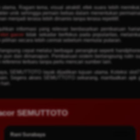
 utama. Ragam tema, visual atraktif, efek suara lebih memika
ter unik sehingga pemain bebas dalam menentukan permainan sl
n menjadi terasa lebih dinamis tanpa terasa repetitif.
hkan informasi yang relevan berdasarkan pembaruan haria
slot gacor
tidak sekadar berfokus pada popularitas, melaink
lihan secara lebih cermat sebelum memulai putaran.
angsung cepat melalui berbagai perangkat seperti handphone
an pun dan dimanapun. Pembaruan sistem berlangsung rutin sup
referensi terbaru tanpa perlu mencari sumber lain.
ya, SEMUTTOTO layak dijadikan tujuan utama. Koleksi slot777, p
main. Segera akses SEMUTTOTO sekarang, manfaatkan apk ga
hari.
 Gacor SEMUTTOTO
Rani Surabaya
?????