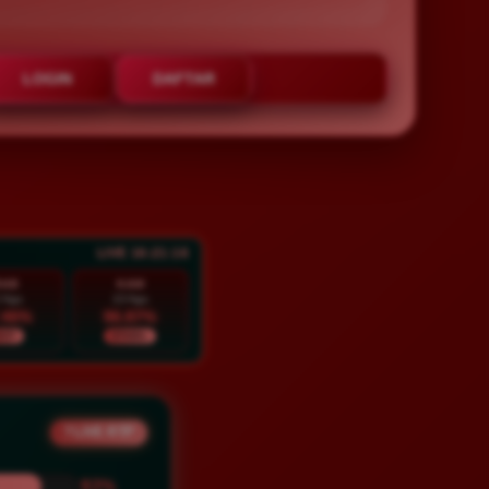
LOGIN
DAFTAR
LIVE 16:21:20
RAB
KAM
 Agu
13 Agu
.46%
96.87%
HOT
STABIL
? LIVE RTP
93%