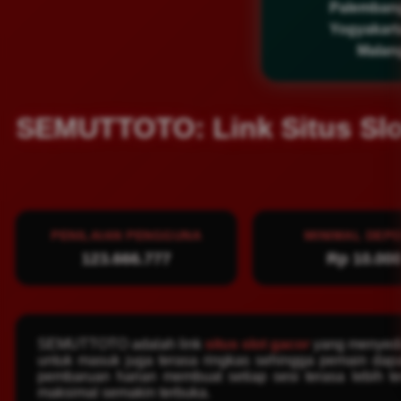
Palemban
Yogyakart
Malan
SEMUTTOTO: Link Situs Sl
PENILAIAN PENGGUNA
MINIMAL DEPO
123.666.777
Rp 10.00
SEMUTTOTO adalah link
situs slot gacor
yang menyedia
untuk masuk juga terasa ringkas sehingga pemain dapat
pembaruan harian membuat setiap sesi terasa lebih t
maksimal semakin terbuka.