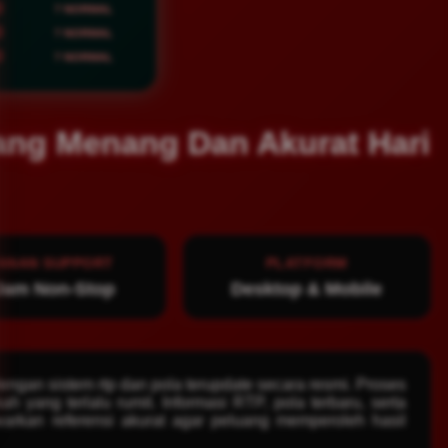
0
? NORMAL
0
? NORMAL
0
? NORMAL
ng Menang Dan Akurat Hari
ANAN SUPPORT
PLATFORM
Jam Non-Stop
Desktop & Mobile
gan sistem rtp dan pola terupdate secara resmi. Proses
yang terlalu rumit. Informasi RTP, pola terbaru, serta
arkan referensi akurat agar peluang memperoleh hasil