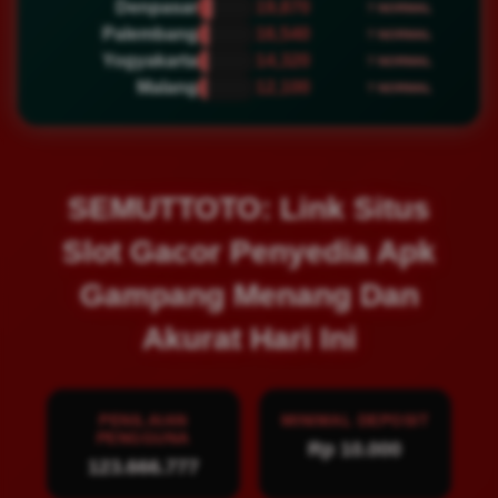
Denpasar
19,870
? NORMAL
Palembang
16,540
? NORMAL
Yogyakarta
14,320
? NORMAL
Malang
12,100
? NORMAL
SEMUTTOTO: Link Situs
Slot Gacor Penyedia Apk
Gampang Menang Dan
Akurat Hari Ini
PENILAIAN
MINIMAL DEPOSIT
PENGGUNA
Rp 10.000
123.666.777