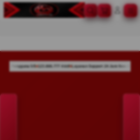
Skip
to
Login
Cari
Troli
Navigation
content
Buka Info Lebih Lanjut
Aktif
Layanan Support 24 Jam Non-Stop