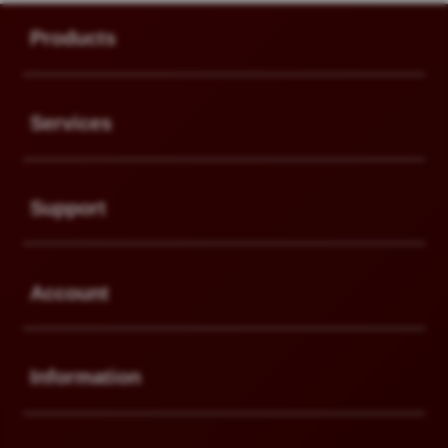
Buka
Footer Navigation
Products
Buka
Services
Buka
Support
Buka
Account
Buka
Information
Buka